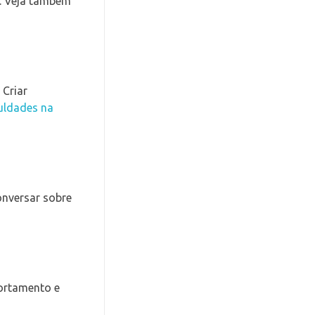
s. Veja também
 Criar
culdades na
onversar sobre
portamento e