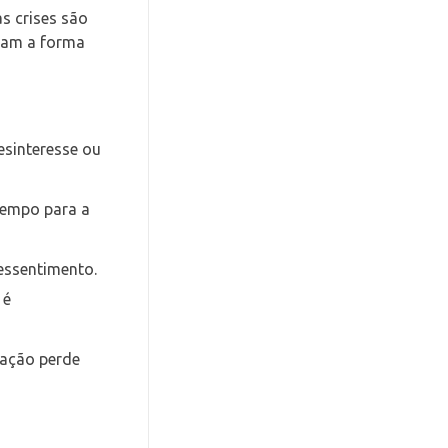
s crises são
iam a forma
esinteresse ou
 tempo para a
essentimento.
 é
lação perde