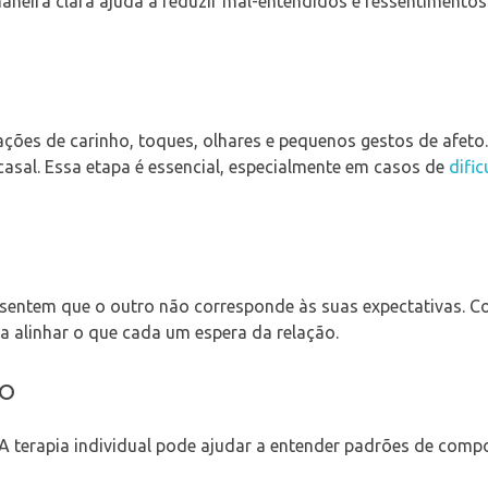
maneira clara ajuda a reduzir mal-entendidos e ressentimento
ções de carinho, toques, olhares e pequenos gestos de afeto.
sal. Essa etapa é essencial, especialmente em casos de
difi
sentem que o outro não corresponde às suas expectativas. C
 a alinhar o que cada um espera da relação.
to
 A terapia individual pode ajudar a entender padrões de com