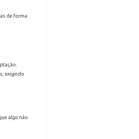
las de forma
aptação.
s, exigindo
 que algo não