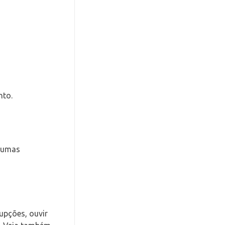
nto.
lgumas
upções, ouvir