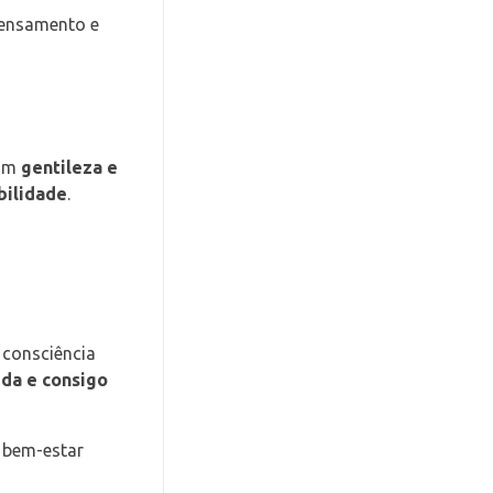
pensamento e
com
gentileza e
bilidade
.
 consciência
da e consigo
e bem-estar